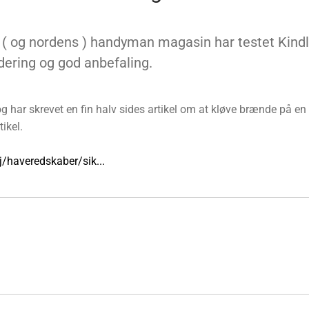
( og nordens ) handyman magasin har testet Kindl
dering og god anbefaling.
og har skrevet en fin halv sides artikel om at kløve brænde på en
tikel.
j/haveredskaber/sik...