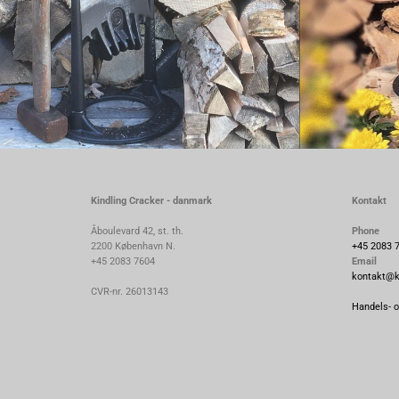
Kindling Cracker - danmark
Kontakt
Åboulevard 42, st. th.
Phone
2200 København N.
+45 2083 
+45 2083 7604
Email
kontakt@ki
CVR-nr. 26013143
Handels- o